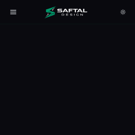
🇪🇺
🇦🇪
🇹🇭
🇺🇸