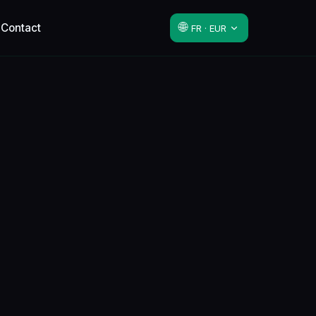
🌐
u
Contact
FR · EUR