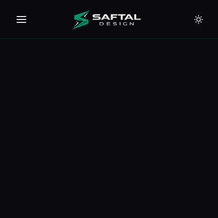
🇪🇺
🇦🇪
🇹🇭
🇺🇸