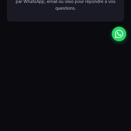
par WhatsApp, email ou visio pour répondre à vos
questions.
SECTEURS
Sites Web pour Chaque
Secteur à Nice
Nice, capitale de la Côte d'Azur et cinquième ville