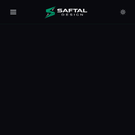
🇪🇺
🇦🇪
🇹🇭
🇺🇸