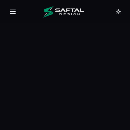
🇪🇺
🇦🇪
🇹🇭
🇺🇸