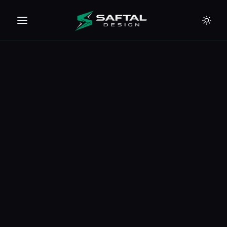
🇪🇺
🇦🇪
🇹🇭
🇺🇸