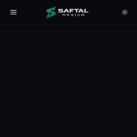
🇪🇺
🇦🇪
🇹🇭
🇺🇸